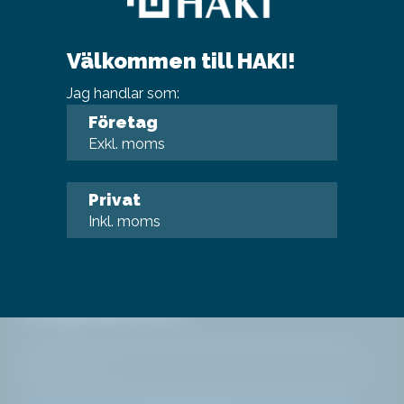
Specifikation
Välkommen till HAKI!
Jag handlar som:
Specifikation
+
Företag
Exkl. moms
Privat
NYHETER
Inkl. moms
Prenumerera på vårt
nyhetsbrev för nyheter och
erbjudanden!