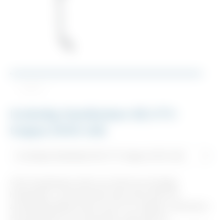
1 / 1
Invändig Handledare till UTV-
trappa 1000 stål
HAKI Handledare 1000 och 1500 är invändiga
handledare i varmförzinkat stål, utformade för
användning tillsammans med UTV-trappor i aluminium.
Konstruktionen är symmetrisk, vilket gör att