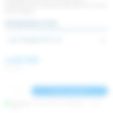
handledaren kan användas på både höger och vänster
sida av trappan.
Komplettera med
Ingen tilläggsprodukt vald
1 620 SEK
Inkl. moms
Lägg i varukorgen
Finns i lager
Skickas normalt inom 7 arbetsdagar
| ART.NR
7058112