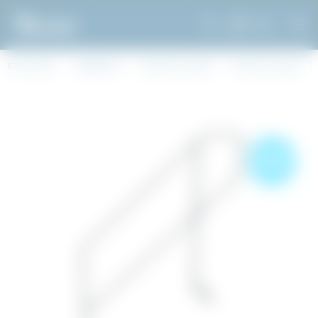
STARTSIDA
WEBBSHOP
BYGGSTÄLLNING
RAMSTÄLLNING
NYHET