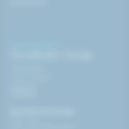
Läs mer om HAKI
KONTAKT & ÖPPETTIDER
Huvudkontor i Sverige
Glimåkravägen 4,
SE-289 72 Sibbhult
044-494 00
info@haki.se
Öppettider hämta på lager:
07:00 - 16:00
Endast öppet helgfria vardagar