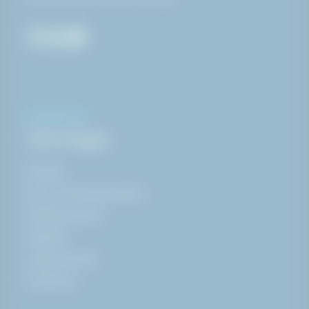
INFORMATION
Genvägar
Nyheter
Köp- och leveransvillkor
Whistle-blower
Säkerhet
Jobba på HAKI
Ångra köp