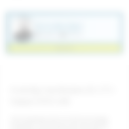
Har du några frågor?
Vi finns här för att hjälpa till
order@haki.se
044-494 10
KONTAKTA
Invändig Handledare till UTV-
trappa 1000 stål
HAKI Handledare 1000 och 1500 är invändiga
handledare i varmförzinkat stål, utformade för