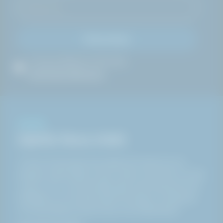
Prenumerera
Ja, jag godkänner HAKI AB:s
personuppgiftspolicy
OM HAKI
Därför finns HAKI
Vi finns för att göra livet säkrare för alla de som
arbetar i tuffa miljöer. Det är syftet med HAKI och allt
vi gör. Och vi lovar att alltid göra vårt yttersta för att
förbättra och utveckla säkra lösningar och tjänster.
Och att aldrig kompromissa med säkerheten.