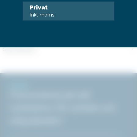
Specifikation
Privat
Inkl. moms
Monteringsanvisningar och certifikat
+
Specifikation
+
NYHETER
Prenumerera på vårt
nyhetsbrev för nyheter och
erbjudanden!